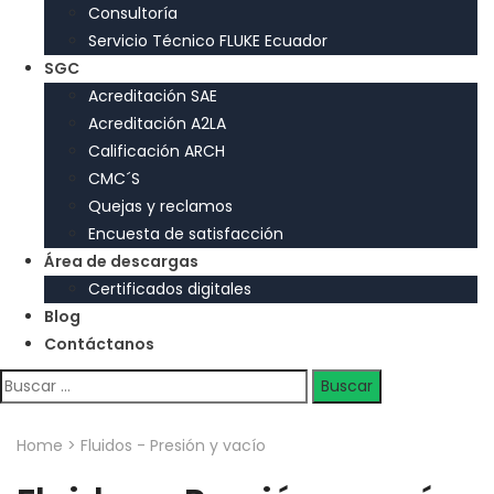
Consultoría
Servicio Técnico FLUKE Ecuador
SGC
Acreditación SAE
Acreditación A2LA
Calificación ARCH
CMC´S
Quejas y reclamos
Encuesta de satisfacción
Área de descargas
Certificados digitales
Blog
Contáctanos
Buscar:
Home
>
Fluidos - Presión y vacío