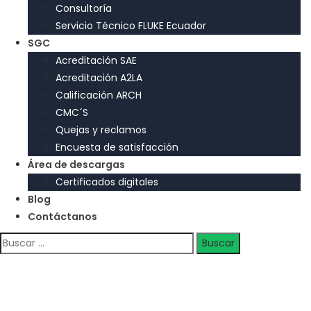
Consultoría
Servicio Técnico FLUKE Ecuador
SGC
Acreditación SAE
Acreditación A2LA
Calificación ARCH
CMC´S
Quejas y reclamos
Encuesta de satisfacción
Área de descargas
Certificados digitales
Blog
Contáctanos
Buscar: