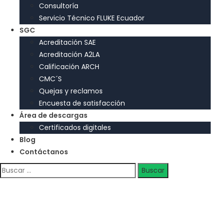
Consultoría
Servicio Técnico FLUKE Ecuador
SGC
Acreditación SAE
Acreditación A2LA
Calificación ARCH
CMC´S
Quejas y reclamos
Encuesta de satisfacción
Área de descargas
Certificados digitales
Blog
Contáctanos
Buscar: